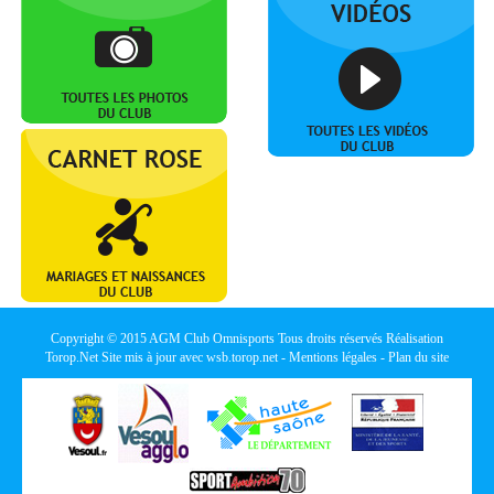
Copyright © 2015
AGM Club Omnisports
Tous droits réservés Réalisation
Torop.Net
Site mis à jour avec
wsb.torop.net
-
Mentions légales
-
Plan du site