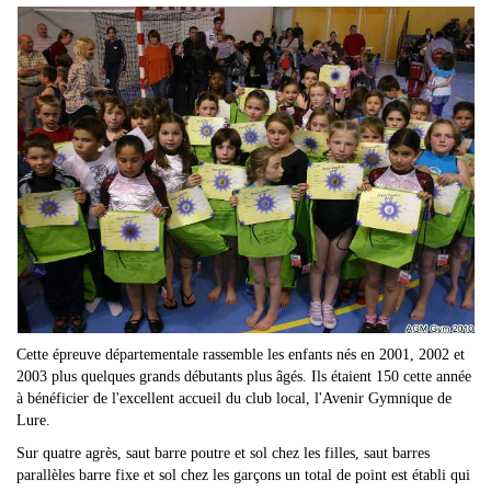
Cette épreuve départementale rassemble les enfants nés en 2001, 2002 et
2003 plus quelques grands débutants plus âgés. Ils étaient 150 cette année
à bénéficier de l'excellent accueil du club local, l'Avenir Gymnique de
Lure.
Sur quatre agrès, saut barre poutre et sol chez les filles, saut barres
parallèles barre fixe et sol chez les garçons un total de point est établi qui