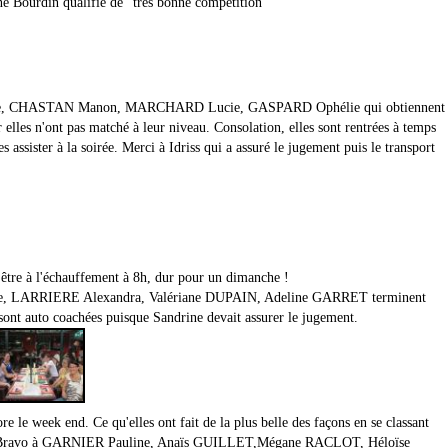
ne Bourdin qualifie de "très bonne compétition"
ilie, CHASTAN Manon, MARCHARD Lucie, GASPARD Ophélie qui obtiennent
r elles n'ont pas matché à leur niveau. Consolation, elles sont rentrées à temps
s assister à la soirée. Merci à Idriss qui a assuré le jugement puis le transport
 être à l'échauffement à 8h, dur pour un dimanche !
 LARRIERE Alexandra, Valériane DUPAIN, Adeline GARRET terminent
 sont auto coachées puisque Sandrine devait assurer le jugement.
re le week end. Ce qu'elles ont fait de la plus belle des façons en se classant
n". Bravo à GARNIER Pauline, Anaïs GUILLET,Mégane RACLOT, Héloïse