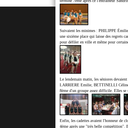
termine 7ème après ce l'entraîneur Sandri
Suivaient les minimes : PHILIPPE Ém
une sixième place qui laisse des regrets ca
pour défiler en ville et même pour certaine
Le lendemain matin, les séniores devaient
LARRIERE Emilie, BETTINELLI Céline,
8ème d'un groupe assez difficile. Elles se
Enfin, les cadettes avaient l'honneur de clo
4ème après une "très belle compétitio