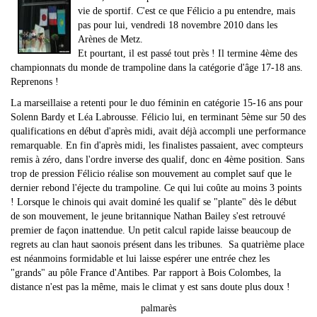
vie de sportif. C'est ce que Félicio a pu entendre, mais
pas pour lui, vendredi 18 novembre 2010 dans les
Arènes de Metz.
Et pourtant, il est passé tout près ! Il termine 4ème des
championnats du monde de trampoline dans la catégorie d'âge 17-18 ans.
Reprenons !
La marseillaise a retenti pour le duo féminin en catégorie 15-16 ans pour
Solenn Bardy et Léa Labrousse. Félicio lui, en terminant 5ème sur 50 des
qualifications en début d'après midi, avait déjà accompli une performance
remarquable. En fin d'après midi, les finalistes passaient, avec compteurs
remis à zéro, dans l'ordre inverse des qualif, donc en 4ème position. Sans
trop de pression Félicio réalise son mouvement au complet sauf que le
dernier rebond l'éjecte du trampoline. Ce qui lui coûte au moins 3 points
! Lorsque le chinois qui avait dominé les qualif se "plante" dès le début
de son mouvement, le jeune britannique Nathan Bailey s'est retrouvé
premier de façon inattendue. Un petit calcul rapide laisse beaucoup de
regrets au clan haut saonois présent dans les tribunes. Sa quatrième place
est néanmoins formidable et lui laisse espérer une entrée chez les
"grands" au pôle France d'Antibes. Par rapport à Bois Colombes, la
distance n'est pas la même, mais le climat y est sans doute plus doux !
palmarès