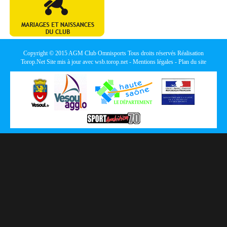
Copyright © 2015
AGM Club Omnisports
Tous droits réservés Réalisation
Torop.Net
Site mis à jour avec
wsb.torop.net
-
Mentions légales
-
Plan du site