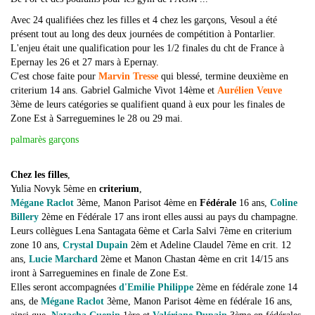
Avec 24 qualifiées chez les filles et 4 chez les garçons, Vesoul a été
présent tout au long des deux journées de compétition à Pontarlier.
L'enjeu était une qualification pour les 1/2 finales du cht de France à
Epernay les 26 et 27 mars à Epernay.
C'est chose faite pour
Marvin Tresse
qui blessé, termine deuxième en
criterium 14 ans. Gabriel Galmiche Vivot 14ème et
Aurélien Veuve
3ème de leurs catégories se qualifient quand à eux pour les finales de
Zone Est à Sarreguemines le 28 ou 29 mai.
palmarès garçons
Chez les filles
,
Yulia Novyk 5ème en
criterium
,
Mégane Raclot
3ème, Manon Parisot 4ème en
Fédérale
16 ans,
Coline
Billery
2ème en Fédérale 17 ans iront elles aussi au pays du champagne.
Leurs collègues Lena Santagata 6ème et Carla Salvi 7ème en criterium
zone 10 ans,
Crystal Dupain
2èm et Adeline Claudel 7ème en crit. 12
ans,
Lucie Marchard
2ème et Manon Chastan 4ème en crit 14/15 ans
iront à Sarreguemines en finale de Zone Est.
Elles seront accompagnées
d'Emilie Philippe
2ème en fédérale zone 14
ans, de
Mégane Raclot
3ème, Manon Parisot 4ème en fédérale 16 ans,