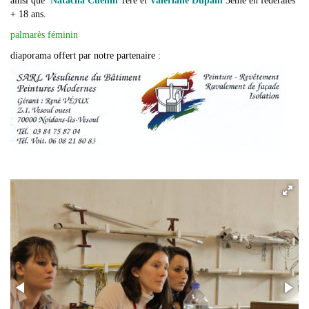
ainsi que
Natacha Cuenin
1ère et
Valériane Dupain
3ème en fédérales
+ 18 ans.
palmarès féminin
diaporama offert par notre partenaire :