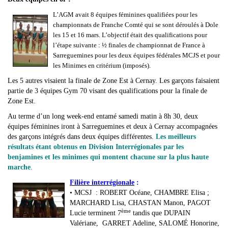
L’AGM avait 8 équipes féminines qualifiées pour les
championnats de Franche Comté qui se sont déroulés à Dole
les 15 et 16 mars. L’objectif était des qualifications pour
l’étape suivante : ½ finales de championnat de France à
Sarreguemines pour les deux équipes fédérales MCJS et pour
les Minimes en critérium (imposés).
Les 5 autres visaient la finale de Zone Est à Cernay. Les garçons faisaient
partie de 3 équipes Gym 70 visant des qualifications pour la finale de
Zone Est.
Au terme d’un long week-end entamé samedi matin à 8h 30, deux
équipes féminines iront à Sarreguemines et deux à Cernay accompagnées
des garçons intégrés dans deux équipes différentes.
Les meilleurs
résultats étant obtenus en Division Interrégionales par les
benjamines et les minimes qui montent chacune sur la plus haute
marche
.
Filière interrégionale
:
• MCSJ : ROBERT Océane, CHAMBRE Elisa ;
MARCHARD Lisa, CHASTAN Manon, PAGOT
ème
Lucie terminent 7
tandis que DUPAIN
Valériane, GARRET Adeline, SALOMÉ Honorine,