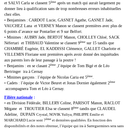
ème
et SALVI Carla se classent 5
après un match qui aurait largement pu
donner lieu à qualification sans de trop nombreuses erreurs inhabituelles
chez elles.
• Benjamines : CARDOT Lucie, GASNET Agathe, GASNET Jade,
VAUCHEZ Lana et VERNEY Manon se classent premières avec plus de
6 points d’avance sur Pontarlier et 9 sur Belfort.
• Minimes : AUBRY Jade, BERTOT Manon, CHOLLEY Chloé, SACK
ème
Néfertari et THIBAUD Valentine se classent 9
sur 15 tandis que
CHAMBRÉ Eugénie, EL KADDISSI Clémence, GALLET Charlotte et
VILLEMIN Floriane sont premières après avoir donné des inquiétudes
aux parents lors de leur passage à la poutre !
ème
• Benjamins : en se clasant 2
,l’équipe de Tom Bigé et de Léo
Bertringer ira à Cernay
ème
• Minimes garçons : l’équipe de Nicolas Caria est 5
.
ème
• Cadets : l’équipe de Victor Beuret et Jonas Dornier également 2
accompagnera Tom et Léo à Cernay.
Filière nationale
:
• en Division Fédérale, BILLERY Coline, PARISOT Manon, RACLOT
ème
Mégane et TROUTIER Elsa se classent 8
tandis que CLAUDEL
Adeline, DUPAIN
Crystal
, NOVIK Yuliy
a
,
PHILIPPE Emilie et
ème
MARCHARD Lucie sont 7
et dernières qualifiées. En fonction des
disponibilités et des notes obtenue, l’équipe qui ira à Sarreguemines sera sans