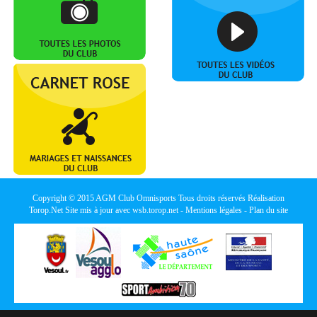
Copyright © 2015
AGM Club Omnisports
Tous droits réservés Réalisation
Torop.Net
Site mis à jour avec
wsb.torop.net
-
Mentions légales
-
Plan du site