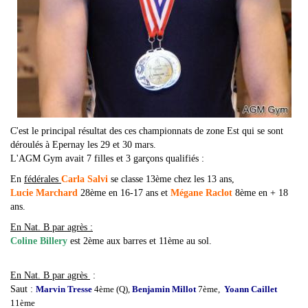
C'est le principal résultat des ces championnats de zone Est qui se sont
déroulés à Epernay les 29 et 30 mars.
L'AGM Gym avait 7 filles et 3 garçons qualifiés :
En
fédérales
Carla Salvi
se classe 13ème chez les 13 ans,
Lucie Marchard
28ème en 16-17 ans et
Mégane Raclot
8ème en + 18
ans.
En Nat. B par agrès :
Coline Billery
est 2ème aux barres et 11ème au sol.
En Nat. B par agrès
:
Saut :
Marvin Tresse
4ème (Q),
Benjamin Millot
7ème,
Yoann Caillet
11ème