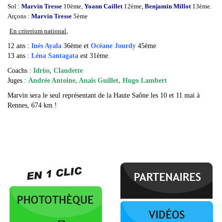
Sol :
Marvin Tresse
10ème,
Yoann Caillet
12ème,
Benjamin Millot
13ème.
Arçons :
Marvin Tresse
5ème
En criterium national
,
12 ans :
Inès Ayala
36ème et
Océane Jourdy
45ème
13 ans :
Léna Santagata
est 31ème.
Coachs :
Idriss
,
Claudette
Juges :
Andrée Antoine, Anaîs Guillet, Hugo Lambert
Marvin sera le seul représentant de la Haute Saône les 10 et 11 mai à
Rennes, 674 km !