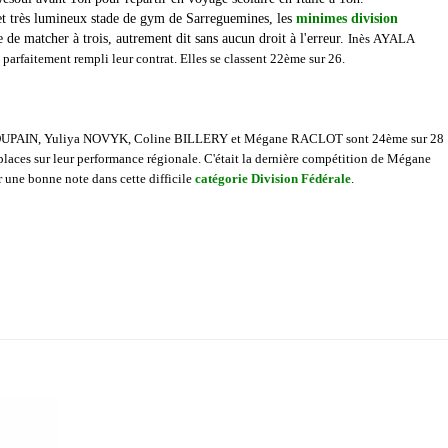
d et très lumineux stade de gym de Sarreguemines, les
minimes division
 de matcher à trois, autrement dit sans aucun droit à l'erreur.
Inès
AYALA
rfaitement rempli leur contrat. Elles se classent 22ème sur 26.
DUPAIN, Yuliya NOVYK, Coline BILLERY et Mégane RACLOT sont 24ème sur 28
 places sur leur performance régionale. C'était la dernière compétition de Mégane
r une bonne note dans cette difficile
catégorie Division Fédérale
.