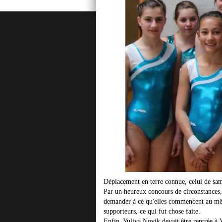
Déplacement en terre connue, celui de same
Par un heureux concours de circonstances, 
demander à ce qu'elles commencent au même 
supporteurs, ce qui fut chose faite.
Enfin, Yuliya Novik devait être rentrée à 