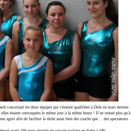
di concernait les deux équipes qui s'étaient qualifiées à Dole en mars dernier.
elles étaient convoquées le même jour à la même heure ! Il ne restait plus qu'à
agrès afin de faciliter la tâche aussi bien des coachs que ... des spectateurs
Vesoul avant 16h pour repartir en voyage scolaire en Italie à 18h.