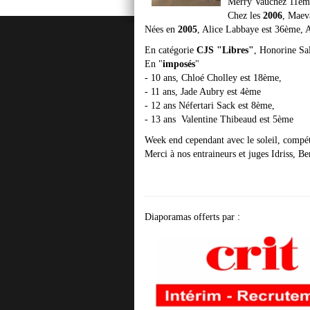
Merry Vauchez 11èm
Chez les
2006
, Maev
Nées en
2005
, Alice Labbaye est 36ème, 
En catégorie
CJS "Libres"
, Honorine Sa
En "
imposés
"
- 10 ans, Chloé Cholley est 18ème,
- 11 ans, Jade Aubry est 4ème
- 12 ans Néfertari Sack est 8ème,
- 13 ans Valentine Thibeaud est 5ème
Week end cependant avec le soleil, compét
Merci à nos entraineurs et juges Idriss, 
Diaporamas offerts par :