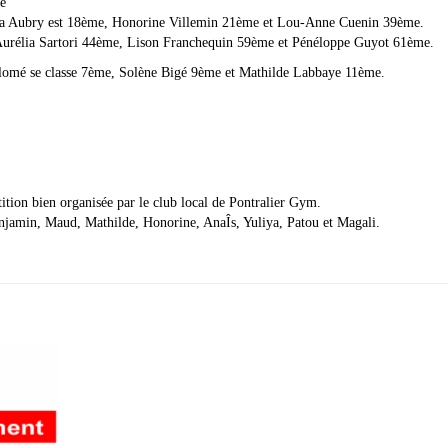
e
a Aubry est 18ème, Honorine Villemin 21ème et Lou-Anne Cuenin 39ème.
Aurélia Sartori 44ème, Lison Franchequin 59ème et Pénéloppe Guyot 61ème.
lomé se classe 7ème, Solène Bigé 9ème et Mathilde Labbaye 11ème.
ition bien organisée par le club local de Pontralier Gym.
Benjamin, Maud, Mathilde, Honorine, AnaÎs, Yuliya, Patou et Magali.