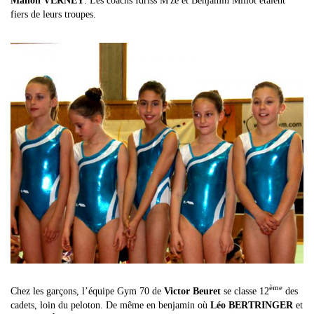
Manon VERNEY
. Les coachs Idriss M'zé et Benjamin Millot étaient
fiers de leurs troupes.
ème
Chez les garçons, l’équipe Gym 70 de
Victor Beuret
se classe 12
des
cadets, loin du peloton. De même en benjamin où
Léo BERTRINGER
et