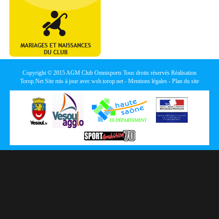
Copyright © 2015
AGM Club Omnisports
Tous droits réservés Réalisation
Torop.Net
Site mis à jour avec
wsb.torop.net
-
Mentions légales
-
Plan du site