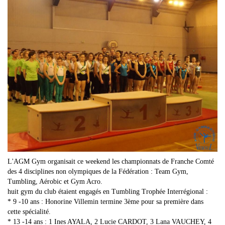
L'AGM Gym organisait ce weekend les championnats de Franche Comté
des 4 disciplines non olympiques de la Fédération : Team Gym,
Tumbling, Aérobic et Gym Acro.
huit gym du club étaient engagés en Tumbling Trophée Interrégional :
* 9 -10 ans : Honorine Villemin termine 3ème pour sa première dans
cette spécialité.
* 13 -14 ans : 1 Ines AYALA, 2 Lucie CARDOT, 3 Lana VAUCHEY, 4