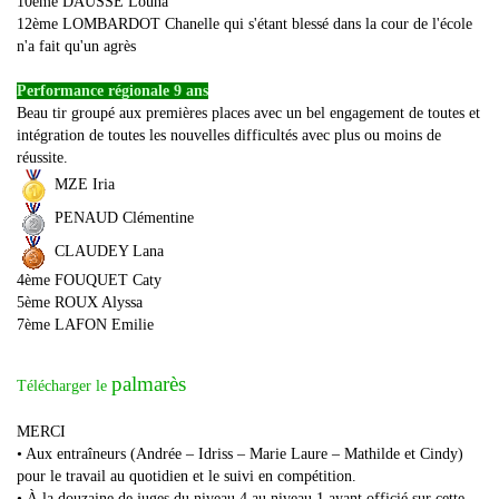
10ème DAUSSE Louna
12ème LOMBARDOT Chanelle qui s'étant blessé dans la cour de l'école
n'a fait qu'un agrès
Performance régionale 9 ans
Beau tir groupé aux premières places avec un bel engagement de toutes et
intégration de toutes les nouvelles difficultés avec plus ou moins de
réussite.
MZE Iria
PENAUD Clémentine
CLAUDEY Lana
4ème FOUQUET Caty
5ème ROUX Alyssa
7ème LAFON Emilie
palmarès
Télécharger le
MERCI
• Aux entraîneurs (Andrée – Idriss – Marie Laure – Mathilde et Cindy)
pour le travail au quotidien et le suivi en compétition.
• À la douzaine de juges du niveau 4 au niveau 1 ayant officié sur cette