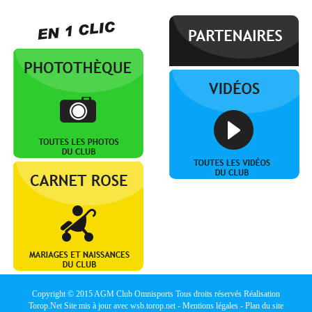
Copyright © 2015
AGM Club Omnisports
Tous droits réservés Réalisation
Torop.Net
Site mis à jour avec
wsb.torop.net
-
Mentions légales
-
Plan du site