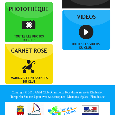
Copyright © 2015
AGM Club Omnisports
Tous droits réservés Réalisation
Torop.Net
Site mis à jour avec
wsb.torop.net
-
Mentions légales
-
Plan du site