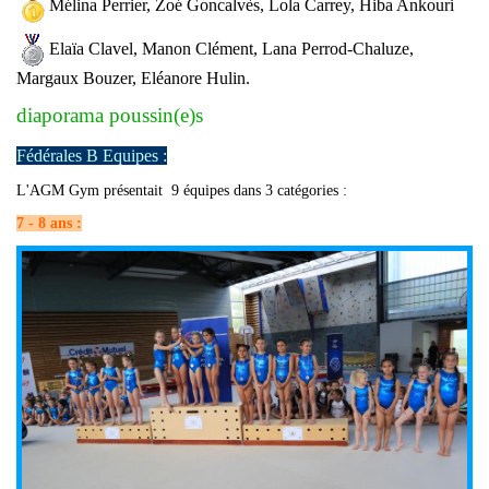
Mélina Perrier, Zoé Goncalvès, Lola Carrey, Hiba Ankouri
Elaïa Clavel, Manon Clément, Lana Perrod-Chaluze,
Margaux Bouzer, Eléanore Hulin.
diaporama poussin(e)s
Fédérales B Equipes :
L'AGM Gym présentait 9 équipes dans 3 catégories :
7 - 8 ans :