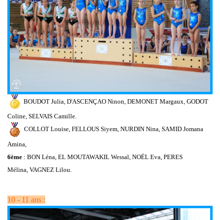
BOUDOT Julia,
D'ASCENÇAO Ninon,
DEMONET Margaux,
GODOT
Coline,
SELVAIS Camille.
COLLOT Louise,
FELLOUS Siyem,
NURDIN Nina,
SAMID Jomana
Amina,
6ème
: BON Léna, EL MOUTAWAKIL Wessal, NOËL Eva, PERES
Mélina, VAGNEZ Lilou.
10 - 11 ans :