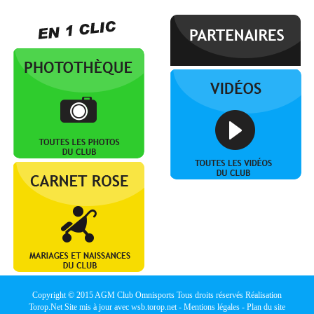
Copyright © 2015
AGM Club Omnisports
Tous droits réservés Réalisation
Torop.Net
Site mis à jour avec
wsb.torop.net
-
Mentions légales
-
Plan du site