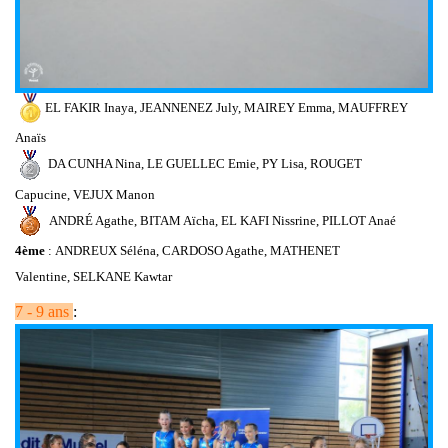
EL FAKIR Inaya,
JEANNENEZ July,
MAIREY Emma,
MAUFFREY
Anaïs
DA CUNHA Nina,
LE GUELLEC Emie,
PY Lisa,
ROUGET
Capucine,
VEJUX Manon
ANDRÉ Agathe, BITAM Aïcha, EL KAFI Nissrine, PILLOT Anaé
4ème
: ANDREUX Séléna, CARDOSO Agathe, MATHENET
Valentine, SELKANE Kawtar
7 - 9 ans
: