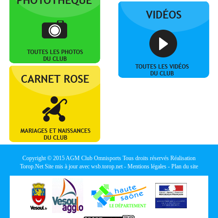
Copyright © 2015
AGM Club Omnisports
Tous droits réservés Réalisation
Torop.Net
Site mis à jour avec
wsb.torop.net
-
Mentions légales
-
Plan du site