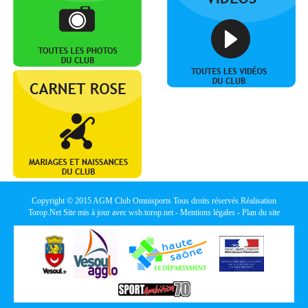
Copyright © 2015
AGM Club Omnisports
Tous droits réservés Réalisation
Torop.Net
Site mis à jour avec
wsb.torop.net
-
Mentions légales
-
Plan du site