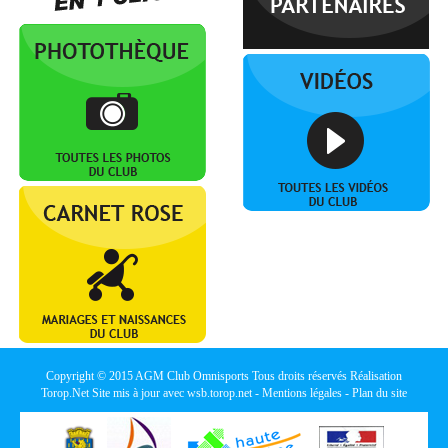
Copyright © 2015
AGM Club Omnisports
Tous droits réservés Réalisation
Torop.Net
Site mis à jour avec
wsb.torop.net
-
Mentions légales
-
Plan du site