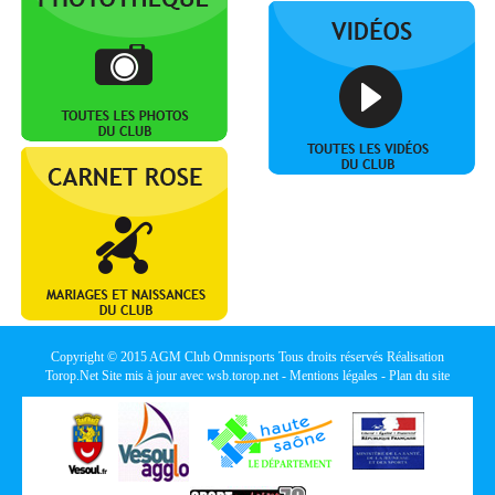
Copyright © 2015
AGM Club Omnisports
Tous droits réservés Réalisation
Torop.Net
Site mis à jour avec
wsb.torop.net
-
Mentions légales
-
Plan du site