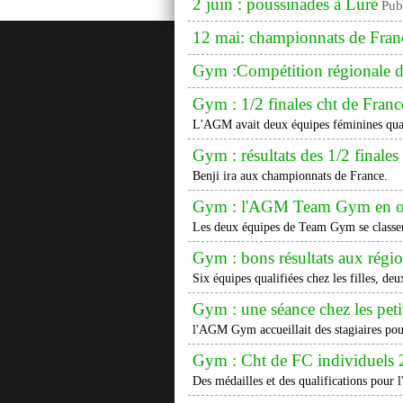
2 juin : poussinades à Lure
Pub
12 mai: championnats de Fr
Gym :Compétition régionale d
Gym : 1/2 finales cht de Franc
L'AGM avait deux équipes féminines qual
Gym : résultats des 1/2 finale
Benji ira aux championnats de France.
Gym : l'AGM Team Gym en o
Les deux équipes de Team Gym se classent
Gym : bons résultats aux régi
Six équipes qualifiées chez les filles, 
Gym : une séance chez les peti
l'AGM Gym accueillait des stagiaires pou
Gym : Cht de FC individuels 
Des médailles et des qualifications pou